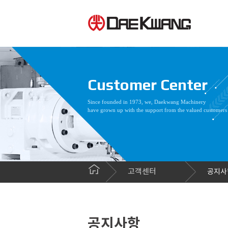
Customer Center
Since founded in 1973, we, Daekwang Machinery
have grown up with the support from the valued customers
고객센터
공지사
공지사항