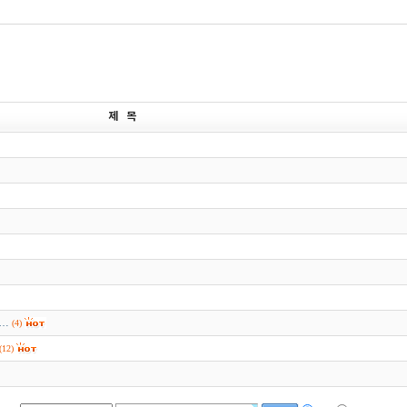
제 목
참…
(4)
(12)